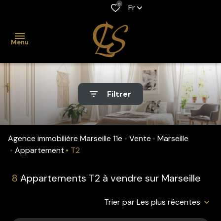
0
Fr
Menu
accueil
Filtrer
acheter
Maison
Location
louer
professionnelle
Appartement
Agence immobilière Marseille 11e
Vente
Marseille
gestion
Maison
Appartement
T2
Viager
biens
Appartement
8
Appartements T2 à vendre sur Marseille
Fonds de
vendus
commerce
Trier par Les plus récentes
estimation