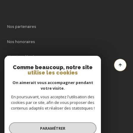
Nos partenaires
Nos honoraires
Mentions légales
Comme beaucoup, notre site
utilise les cookies
Admin
On aimerait vous accompagner pendant
Politique RGPD
votre visite.
En poursuivant, vous acceptez l'utilisation des
cookies par ce site, afin de vous proposer des
Cookies
contenus adaptés et réaliser des statistiques !
© 2026 | Tous droits réservés
PARAMÉTRER