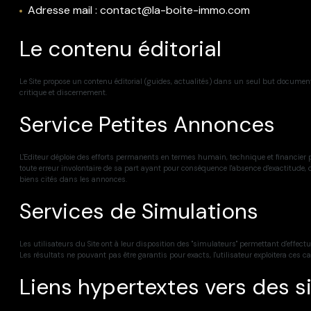
Adresse mail : contact@la-boite-immo.com
Le contenu éditorial
Le Site propose un contenu éditorial (guides, actualités) dans un seul but documentai
critique et discernement.
Service Petites Annonces
L'Editeur déploie des efforts permanents en termes humain, technique et financier po
toute erreur involontaire de sa part ayant pour conséquence l'absence d'exactitude, de
biens cités dans les annonces.
Services de Simulations
Les utilisateurs du Site ont à leur disposition des "simulateurs" permettant d'effe
Les résultats ne pouvant pas être garantis pour exacts, l'utilisateur exploitera ces c
Liens hypertextes vers des si