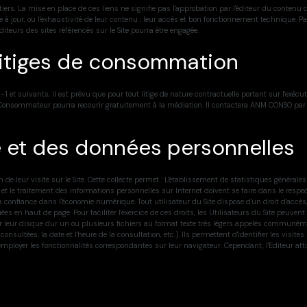
 tiers. La mise en place de ces liens ne signifie pas l'approbation par l'éditeur du conten
 mise à jour, ou l'exhaustivité de leur contenu ; leur accès et bon fonctionnement technique. 
 éditeurs des sites référencés sur le Site pourra être engagée.
 litiges de consommation
 suivants, il est prévu que pour tout litige de nature contractuelle portant sur l'exécuti
 Consommateur pourra recourir gratuitement à la médiation. Il contactera ANM CONSO par e
ée et des données personnelles
 de leur visite sur le Site. Cette collecte permet : L'établissement de statistiques générales 
 et le traitement des informations personnelles sur Internet doivent se faire dans le res
 confiance dans l'économie numérique. Tout utilisateur du Site dispose d'un droit d'accès
es en haut de page. Pour faciliter l'exercice de ces droits, les Utilisateurs du Site peuven
 leur disque dur un ou plusieurs fichiers au format texte très légers appelés communément
ges consultées, la date et l'heure de la consultation, etc.). Ils permettent d'identifier les v
nt employer les fonctionnalités correspondantes sur leur navigateur. Cependant, l'Editeur atti