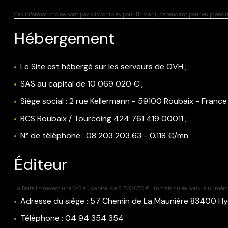
Ces informations ne sont pas disponibles pour l'instant, cependant pour en prend
Hébergement
Le Site est hébergé sur les serveurs de OVH ;
SAS au capital de 10 069 020 € ;
Siège social : 2 rue Kellermann - 59100 Roubaix - France 
RCS Roubaix / Tourcoing 424 761 419 00011 ;
N° de téléphone : 08 203 203 63 - 0.118 €/mn
Éditeur
La Boite Immo est une SAS au capital de 8 500 050 €, immatriculée sous le numé
Adresse du siège : 57 Chemin de La Maunière 83400 Hy
Téléphone : 04 94 354 354