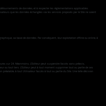
s détournements de données, et à respecter les réglementations applicables.
lisateurs que les données échangées via les services proposés par le Site ne soient
graphique, sa base de données. Par conséquent, leur exploitation offline ou online, à
 heures sur 24. Néanmoins, L'Editeur peut suspendre l'accès sans préavis,
ur ou tout tiers. L'Editeur peut à tout moment supprimer tout ou partie de ses
préalable, à tout Utilisateur l'accès à tout ou partie du Site. Une telle décision