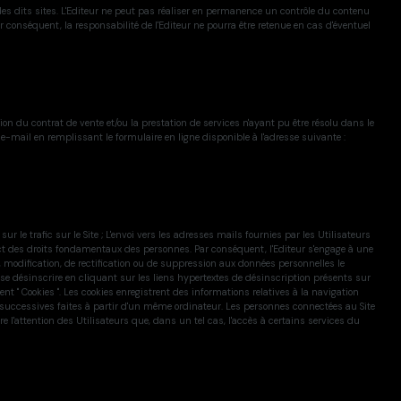
u des dits sites. L'Editeur ne peut pas réaliser en permanence un contrôle du contenu
Par conséquent, la responsabilité de l'Editeur ne pourra être retenue en cas d'éventuel
on du contrat de vente et/ou la prestation de services n'ayant pu être résolu dans le
-mail en remplissant le formulaire en ligne disponible à l'adresse suivante :
sur le trafic sur le Site ; L'envoi vers les adresses mails fournies par les Utilisateurs
pect des droits fondamentaux des personnes. Par conséquent, l'Editeur s'engage à une
, modification, de rectification ou de suppression aux données personnelles le
t se désinscrire en cliquant sur les liens hypertextes de désinscription présents sur
 " Cookies ". Les cookies enregistrent des informations relatives à la navigation
isites successives faites à partir d'un même ordinateur. Les personnes connectées au Site
re l'attention des Utilisateurs que, dans un tel cas, l'accès à certains services du