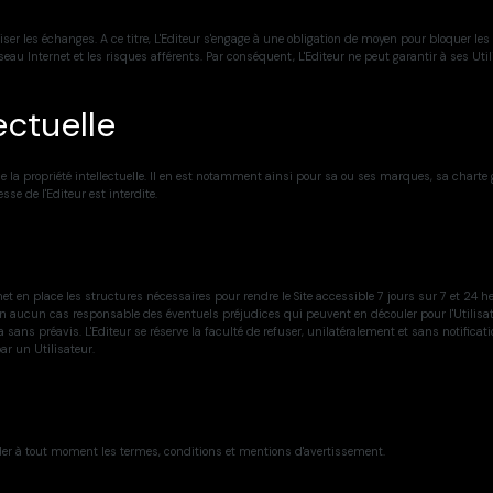
ser les échanges. A ce titre, L'Editeur s'engage à une obligation de moyen pour bloquer le
au Internet et les risques afférents. Par conséquent, L'Editeur ne peut garantir à ses Uti
ectuelle
de la propriété intellectuelle. Il en est notamment ainsi pour sa ou ses marques, sa charte 
se de l'Editeur est interdite.
met en place les structures nécessaires pour rendre le Site accessible 7 jours sur 7 et 24
 aucun cas responsable des éventuels préjudices qui peuvent en découler pour l'Utilisate
ns préavis. L'Editeur se réserve la faculté de refuser, unilatéralement et sans notification 
r un Utilisateur.
ender à tout moment les termes, conditions et mentions d'avertissement.