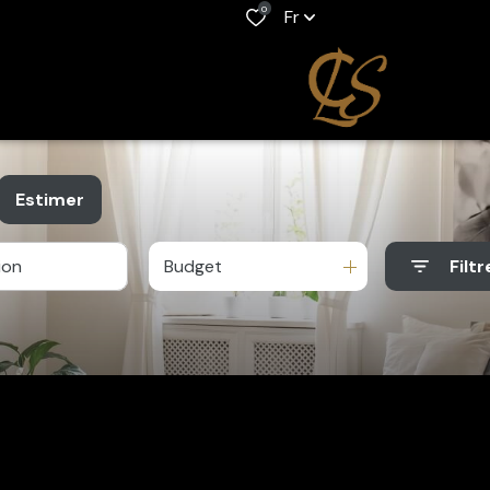
0
Fr
Estimer
Budget
Filtr
e
o pro