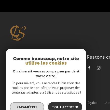
Restons c
Clervimmo La Suite
Comme beaucoup, notre site
utilise les cookies
04 91 85 05 83
On aimerait vous accompagner pendant
contact@cls.immo
votre visite.
31 Rue de l'Audience
En poursuivant, vous acceptez l'utilisation des
13011 Marseille
cookies par ce site, afin de vous proposer des
contenus adaptés et réaliser des statistiques !
Nos partenaires
Nos honoraires
Mentions légales
Ad
PARAMÉTRER
TOUT ACCEPTER