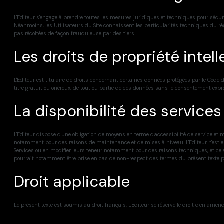
L'Editeur s'engage à prendre toutes les mesures juridiques et techniques pour sécuri
Néanmoins, les Utilisateurs du Site connaissent les particularités techniques du rése
pas récoltées de façon frauduleuse par des tiers.
Les droits de propriété intell
L'Editeur est titulaire de droits concernant certaines données protégées par le Code 
titre gratuit ou onéreux, de tout ou partie de ces données sans le consentement expres
La disponibilité des services
L'Editeur dispose d'une obligation de moyens en terme d'accessibilité de service et 
notamment pour des raisons de maintenance et de mises à niveau. L'Editeur n'est en
Services ou en modifier leurs teneur notamment pour des raisons techniques, et cela sa
pourrait notamment être prise en cas de non-respect des termes du présent texte pa
Droit applicable
Le présent texte est soumis au droit français. L'Editeur se réserve le droit d'en am