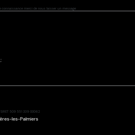
re connaissance merci de nous laisser un message
;
ro SIRET 509 551 339 00062
ères-les-Palmiers