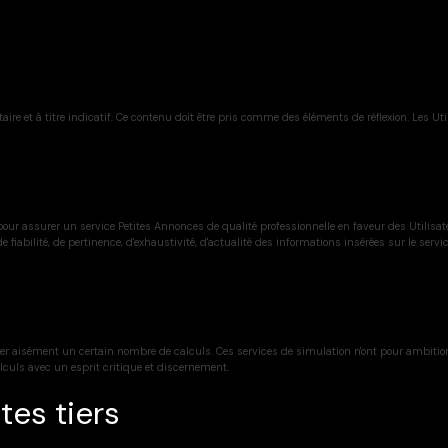
re et à titre indicatif. Ce contenu doit être pris comme des éléments de réflexion. Les Util
ur assurer un service Petites Annonces de qualité professionnelle en faveur des Utilisateu
 fiabilité, de pertinence, d'exhaustivité, d'actualité des informations insérées sur le servi
ctuer aisément un certain nombre de calculs. Ces services de simulation n'ont pour ambiti
alculs avec un esprit critique et discernement.
tes tiers