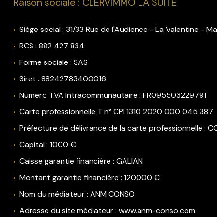
Raison sociale : CLERVIMMO LA SUITE
rénovation
l'agence
Siège social : 31/33 Rue de l'Audience - La Valentine - Ma
RCS : 882 427 834
contact
Forme sociale : SAS
Siret : 88242783400016
Numero TVA Intracommunautaire : FR095503229791
Carte professionnelle T n° CPI 1310 2020 000 045 387
Préfecture de délivrance de la carte professionnelle : C
Capital : 1000 €
Caisse garantie financière : GALIAN
Montant garantie financière : 120000 €
Nom du médiateur : ANM CONSO
Adresse du site médiateur : www.anm-conso.com