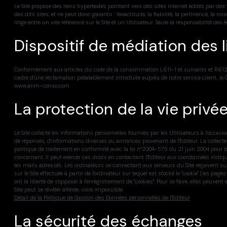
Le Site propose des liens hypertextes pointant vers des sites Internet édités par des
des dits sites, et ne peut donc garantir : l'exactitude, la fiabilité, la pertinence, la
litige entre un site référencé sur le Site et un Utilisateur. Seule la responsabilité des
Dispositif de médiation des
Conformément aux articles du code de la consommation L611-1 et suivants et R612-1 et
cadre d'une réclamation préalablement introduite auprès de notre service client, le
www.anm-conso.com.
La protection de la vie priv
Le Site collecte les informations personnelles fournies par les Utilisateurs à l'occasion
de réponses, d'informations diverses ou annonces provenant de l'Editeur. La collecte
politique de traitement en conformité avec la loi n°2004-575 du 21 juin 2004 pour la
concernant. Il peut exercer ces droits en contactant l'Editeur aux coordonnées indiqué
les mails adressés. Les ordinateurs se connectant aux serveurs du Site reçoivent sur
sur le Site effectuée à partir de l'ordinateur sur lequel est stocké le "cookie" (les pa
ont la liberté de s'opposer à l'enregistrement de "cookies". Pour se faire, elles peuve
Site peut se révéler altérée, voire impossible.
Détail de la Politique de Gestion des Données personnelles de l'Editeur
La sécurité des échanges