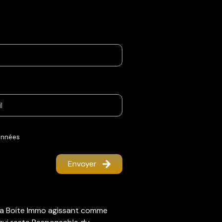
données
Envoyer
r La Boite Immo agissant comme