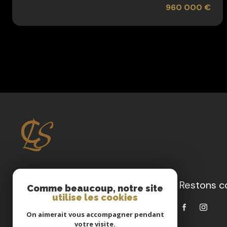
960 000 €
Restons c
Clervimmo La Suite
Comme beaucoup, notre site
utilise les cookies
04 91 85 05 83
On aimerait vous accompagner pendant
contact@cls.immo
votre visite.