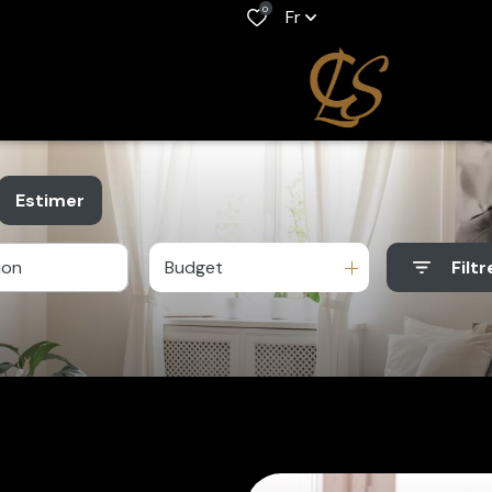
0
Fr
Estimer
Budget
Filtr
e
o pro