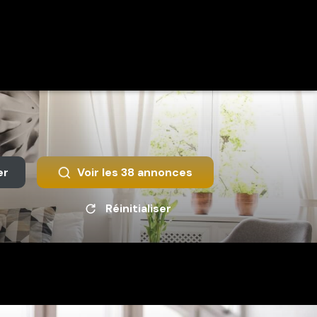
er
Voir les
38
annonces
Réinitialiser