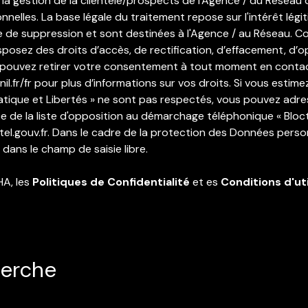
la gestion de la clientèle/prospects de l'Agence / du Réseau
lles. La base légale du traitement repose sur l'intérêt légit
de suppression et sont destinées à l'Agence / au Réseau. Co
isposez des droits d’accès, de rectification, d’effacement, d’op
 pouvez retirer votre consentement à tout moment en contac
il.fr/fr
pour plus d’informations sur vos droits. Si vous estime
matique et Libertés » ne sont pas respectés, vous pouvez adres
e de la liste d'opposition au démarchage téléphonique « Blocte
el.gouv.fr
. Dans le cadre de la protection des Données person
dans le champ de saisie libre.
HA, les
Politiques de Confidentialité
et es
Conditions d'uti
herche