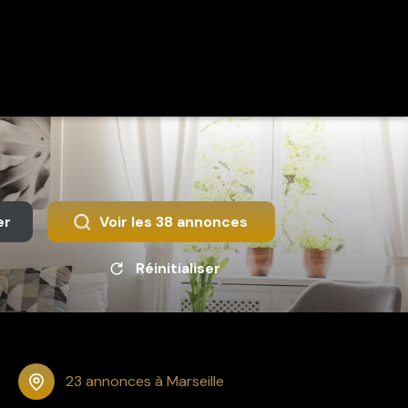
er
Voir les
38
annonces
Réinitialiser
23 annonces à Marseille