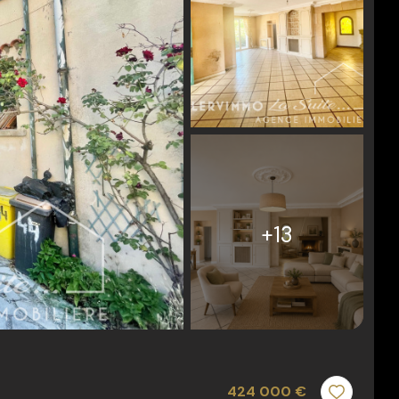
+13
424 000 €