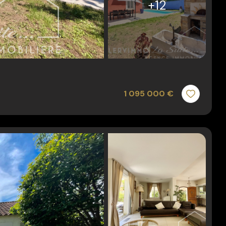
+12
1 095 000 €