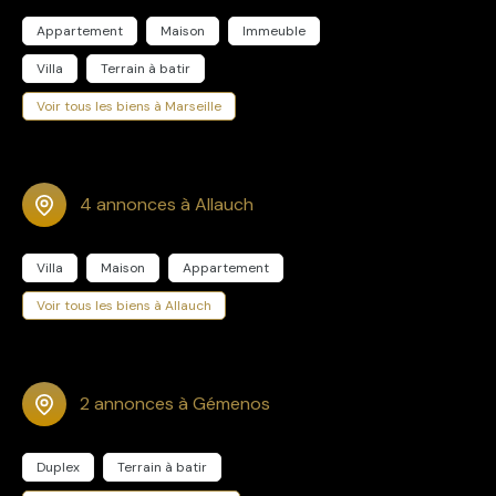
Appartement
Maison
Immeuble
Villa
Terrain à batir
Voir tous les biens à Marseille
4 annonces à Allauch
Villa
Maison
Appartement
Voir tous les biens à Allauch
2 annonces à Gémenos
Duplex
Terrain à batir