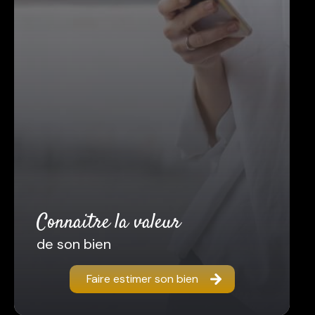
connaitre la valeur
de son bien
Faire estimer son bien