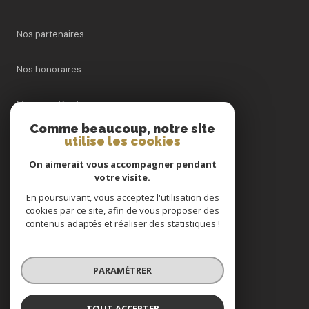
Nos partenaires
Nos honoraires
Mentions légales
Comme beaucoup, notre site
utilise les cookies
Admin
On aimerait vous accompagner pendant
Politique RGPD
votre visite.
En poursuivant, vous acceptez l'utilisation des
cookies par ce site, afin de vous proposer des
Cookies
contenus adaptés et réaliser des statistiques !
© 2026 | Tous droits réservés
PARAMÉTRER
Réalisé par
TOUT ACCEPTER