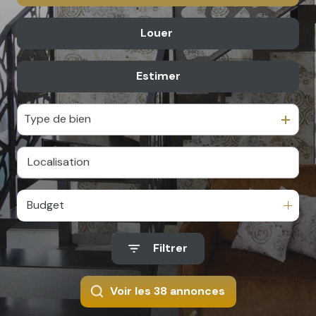
rénovation
Louer
De l'ancien
l'agence
Du neuf
contact
Estimer
à l'année
De l'immo pro
De l'immo pro
Type de bien
Budget
Filtrer
Voir les
38
annonces