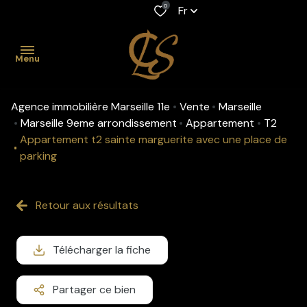
0
Fr
Menu
Agence immobilière Marseille 11e
Vente
Marseille
accueil
Marseille 9eme arrondissement
Appartement
T2
Appartement t2 sainte marguerite avec une place de
acheter
parking
Maison
Location
louer
professionnelle
Appartement
Retour aux résultats
gestion
Maison
Viager
biens
Appartement
Fonds de
Télécharger la fiche
vendus
commerce
estimation
Partager ce bien