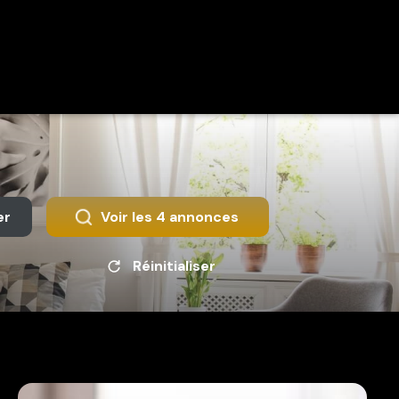
er
Voir les
4
annonces
Réinitialiser