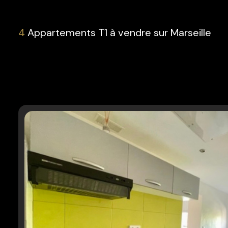
rénovation
l'agence
4
Appartements T1 à vendre sur Marseille
contact