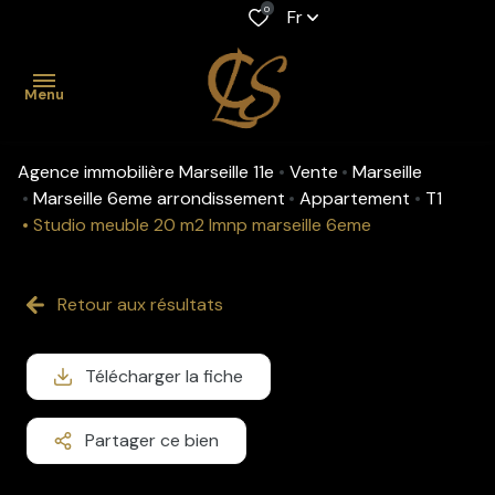
0
Fr
Menu
Agence immobilière Marseille 11e
Vente
Marseille
accueil
Marseille 6eme arrondissement
Appartement
T1
Studio meuble 20 m2 lmnp marseille 6eme
acheter
Maison
Location
louer
professionnelle
Retour aux résultats
Appartement
gestion
Maison
Viager
Télécharger la fiche
biens
Appartement
Fonds de
vendus
commerce
Partager ce bien
estimation