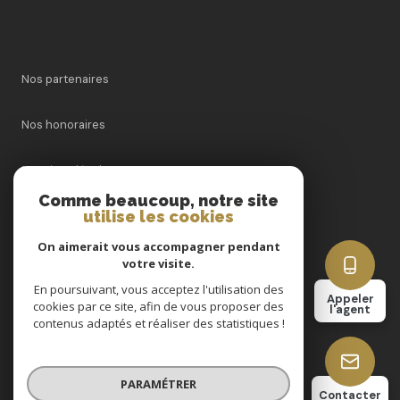
Nos partenaires
Nos honoraires
Mentions légales
Comme beaucoup, notre site
utilise les cookies
Admin
On aimerait vous accompagner pendant
Politique RGPD
votre visite.
En poursuivant, vous acceptez l'utilisation des
Appeler
cookies par ce site, afin de vous proposer des
Cookies
l'agent
contenus adaptés et réaliser des statistiques !
© 2026 | Tous droits réservés
PARAMÉTRER
Contacter