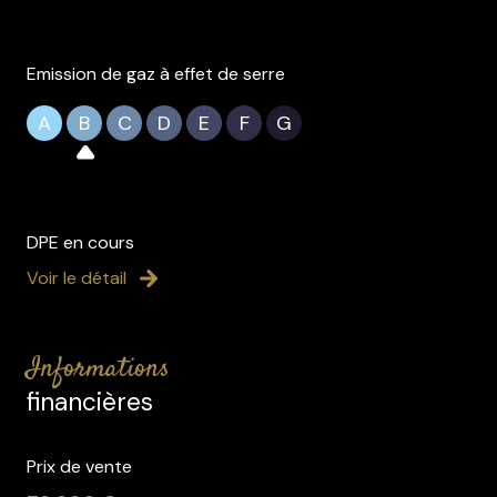
Emission de gaz à effet de serre
A
B
C
D
E
F
G
DPE en cours
Voir le détail
informations
financières
Prix de vente