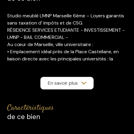
Studio meublé LMNP Marseille 6ème – Loyers garantis
sans taxation d' impôts et de CSG.
RÉSIDENCE SERVICES ETUDIANTE - INVESTISSEMENT -
LMNP - BAIL COMMERCIAL -
Au cœur de Marseille, ville universitaire :
• Emplacement idéal près de la Place Castellane, en
liaison directe avec les principales universités : la
Timone, St Charles et Luminy.• Un quartier animé, avec
commerces de proximité, cinéma, bars, restaurants...
• Bus à 50 m de la résidence, métro à 200 m, gare St
En savoir plus
Charles à 10 mn en métro.
Dans une Résidence étudiante en plein centre ville,
caractéristiques
appartement type studio, calme, d'environ 20 m2
de ce bien
donnant coté cour, situé au 5ème étage avec
ascenseur. Entièrement meublé. Studio comprenant
une entrée avec kitchenette, une pièce à vivre, une