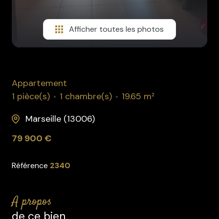
Afficher toutes les photos
Appartement
1 pièce(s)
1 chambre(s)
19.65 m²
Marseille (13006)
79 900 €
Référence
2340
a propos
de ce bien