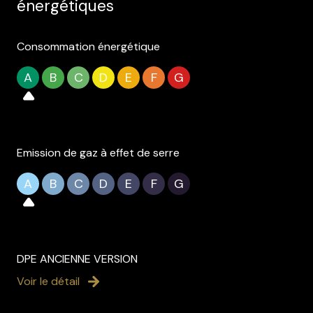
énergétiques
Consommation énergétique
A
B
C
D
E
F
G
Emission de gaz à effet de serre
A
B
C
D
E
F
G
DPE ANCIENNE VERSION
Voir le détail