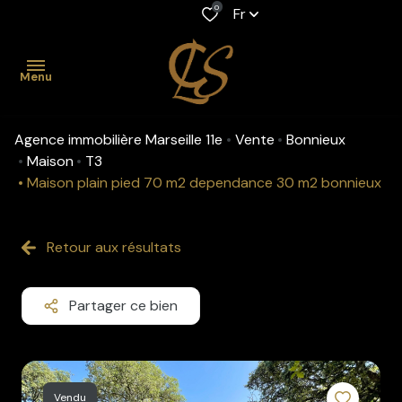
0
Fr
Menu
Agence immobilière Marseille 11e
Vente
Bonnieux
accueil
Maison
T3
Maison plain pied 70 m2 dependance 30 m2 bonnieux
acheter
Maison
Location
louer
professionnelle
Retour aux résultats
Appartement
gestion
Maison
Viager
Partager ce bien
biens
Appartement
Fonds de
vendus
commerce
estimation
Vendu