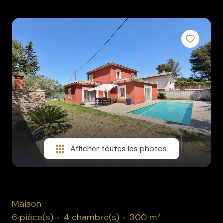
rénovation
l'agence
contact
Afficher toutes les photos
Maison
6 pièce(s)
4 chambre(s)
300 m²