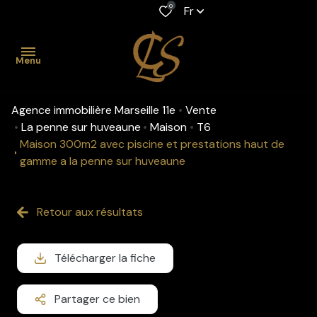
0
Fr
Menu
Agence immobilière Marseille 11e
Vente
accueil
La penne sur huveaune
Maison
T6
Maison 300m2 avec piscine et prestations haut de
acheter
gamme a la penne sur huveaune
Maison
Location
louer
professionnelle
Appartement
Retour aux résultats
gestion
Maison
Viager
biens
Appartement
Fonds de
Télécharger la fiche
vendus
commerce
estimation
Partager ce bien