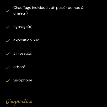
Une propriété rare alliant élégance, confort et
Chauffage individuel : air pulsé (pompe à
potentiel, à découvrir sans tarder.
chaleur)
Taxe foncière : 4460€
Les informations sur les risques auxquels ce bien est
1 garage(s)
exposé sont disponibles sur le site Géorisques :
www.georisques.gouv.fr.
exposition Sud
2 niveau(x)
arboré
visiophone
diagnostics