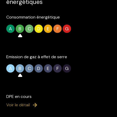
énergétiques
Consommation énergétique
A
B
C
D
E
F
G
Emission de gaz à effet de serre
A
B
C
D
E
F
G
DPE en cours
Voir le détail