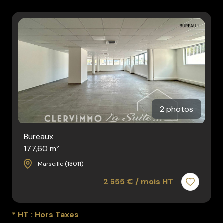
rénovation
l'agence
contact
2 photos
Bureaux
177,60 m²
Marseille (13011)
2 655 € / mois HT
* HT : Hors Taxes