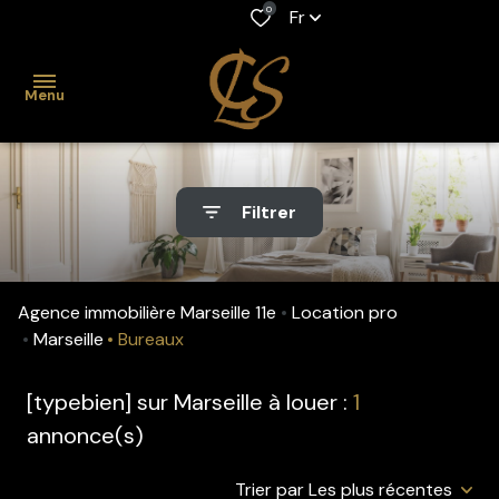
0
Fr
Menu
accueil
Filtrer
acheter
Maison
Location
louer
professionnelle
Appartement
Agence immobilière Marseille 11e
Location pro
gestion
Maison
Marseille
Bureaux
Viager
biens
Appartement
[typebien] sur Marseille à louer :
1
Fonds de
vendus
annonce(s)
commerce
estimation
Trier par Les plus récentes