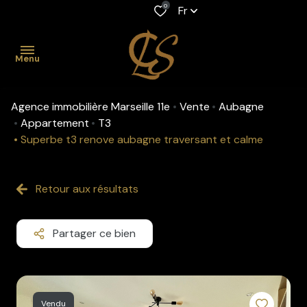
0
Fr
Menu
Agence immobilière Marseille 11e
Vente
Aubagne
accueil
Appartement
T3
Superbe t3 renove aubagne traversant et calme
acheter
Maison
Location
louer
professionnelle
Retour aux résultats
Appartement
gestion
Maison
Viager
Partager ce bien
biens
Appartement
Fonds de
vendus
commerce
estimation
Vendu