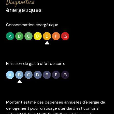
diagnostics
énergétiques
Consommation énergétique
A
B
C
D
E
F
G
Emission de gaz à effet de serre
A
B
C
D
E
F
G
Montant estimé des dépenses annuelles d'énergie de
ce logement pour un usage standard est compris