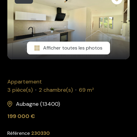
rénovation
l'agence
contact
Afficher toutes les photos
Appartement
3 pièce(s)
2 chambre(s)
69 m²
Aubagne (13400)
199 000 €
Référence
230330