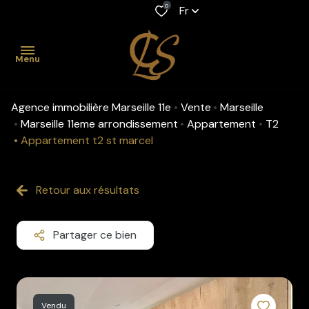
0
Fr
Menu
Agence immobilière Marseille 11e
Vente
Marseille
accueil
Marseille 11eme arrondissement
Appartement
T2
Appartement t2 st marcel
acheter
Maison
Location
louer
professionnelle
Retour aux résultats
Appartement
gestion
Maison
Viager
Partager ce bien
biens
Appartement
Fonds de
vendus
commerce
estimation
Vendu