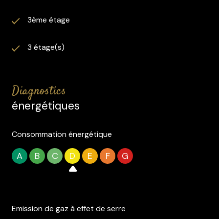
3ème étage
3 étage(s)
diagnostics
énergétiques
Consommation énergétique
A
B
C
D
E
F
G
Emission de gaz à effet de serre