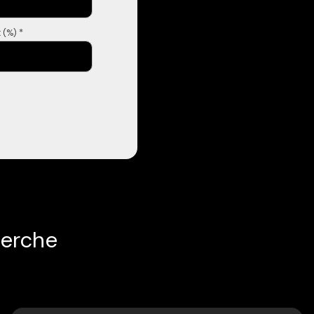
 (%) *
herche