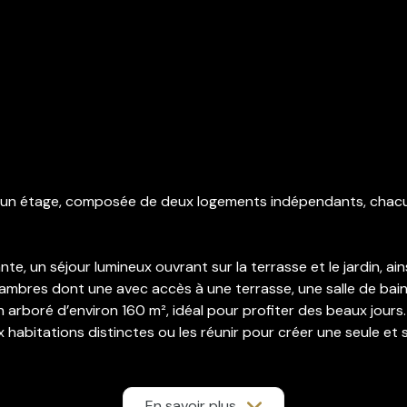
n étage, composée de deux logements indépendants, chacun b
, un séjour lumineux ouvrant sur la terrasse et le jardin, ain
ambres dont une avec accès à une terrasse, une salle de bai
n arboré d’environ 160 m², idéal pour profiter des beaux jours.
eux habitations distinctes ou les réunir pour créer une seule e
proche à la fois ou en une seule habitation spacieuse.
posé sont disponibles sur le site Géorisques : www.georisques.
En savoir plus