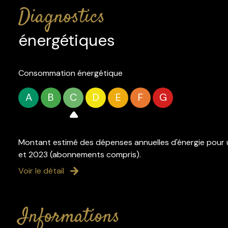
diagnostics
énergétiques
Consommation énergétique
A
B
C
D
E
F
G
Montant estimé des dépenses annuelles d'énergie pour u
et 2023 (abonnements compris).
Voir le détail
informations