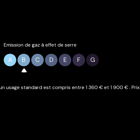
Emission de gaz à effet de serre
A
B
C
D
E
F
G
n usage standard est compris entre 1 360 € et 1 900 € . Prix