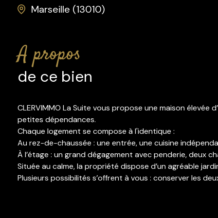
Marseille (13010)
a propos
de ce bien
CLERVIMMO La Suite vous propose une maison élevée d’u
petites dépendances.
Chaque logement se compose à l'identique :
Au rez-de-chaussée : une entrée, une cuisine indépendante
À l’étage : un grand dégagement avec penderie, deux ch
Située au calme, la propriété dispose d’un agréable jardi
Plusieurs possibilités s’offrent à vous : conserver les d
Venez visiter cette maison à vivre en famille séparée et 
Les informations sur les risques auxquels ce bien est ex