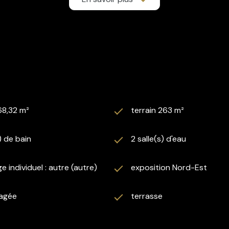
68,32 m²
terrain 263 m²
) de bain
2 salle(s) d'eau
e individuel : autre (autre)
exposition Nord-Est
agée
terrasse