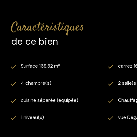
caractéristiques
de ce bien
Surface 168,32 m²
carrez 1
4 chambre(s)
2 salle(s
cuisine séparée (équipée)
Chauffag
1 niveau(x)
vue Dég