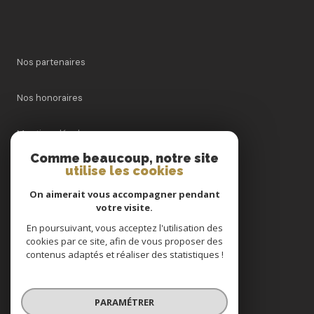
Nos partenaires
Nos honoraires
Mentions légales
Comme beaucoup, notre site
utilise les cookies
Admin
On aimerait vous accompagner pendant
Politique RGPD
votre visite.
En poursuivant, vous acceptez l'utilisation des
cookies par ce site, afin de vous proposer des
Cookies
contenus adaptés et réaliser des statistiques !
© 2026 | Tous droits réservés
PARAMÉTRER